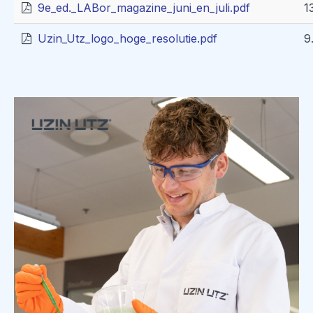
9e_ed._LABor_magazine_juni_en_juli.pdf
1
Uzin_Utz_logo_hoge_resolutie.pdf
9